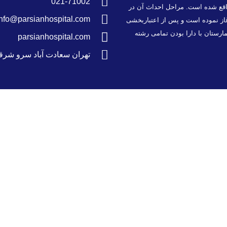
021-71002
سعادت آباد تهران واقع شده است. مراحل احداث آن در
info@parsianhospital.com
محترم در مهرماه ۱۳۸۵ فعالیت خود را آغاز نموده است و پس از اعتباربخشی
 بستری می باشد. این بیمارستان با دارا بودن تمامی رشته
parsianhospital.com
تهران سعادت آباد سرو شرق