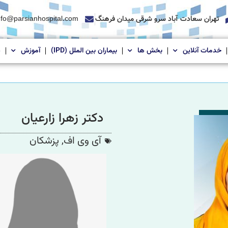
تهران سعادت آباد سرو شرقی میدان فرهنگ
nfo@parsianhospital.com
خدمات آنلاین
بخش ها
بیماران بین الملل (IPD)
آموزش
د
دکتر زهرا زارعیان
آی وی اف
,
پزشکان