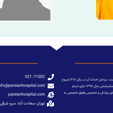
021-71002
بیمارستان پارسیان با زیر بنای ۱90۰۰ متر مربع در منطقه سعادت آباد تهران واقع شده است. مراحل احداث آن در سال ۱۳۸۱ شروع
nfo@parsianhospital.com
و با تلاش مسئولین محترم در مهرماه ۱۳۸۵ فعالیت خود را آغاز نموده است و پس از اعتباربخشی سال ۱۳۹۸ دارای امتیاز
تمامی رشته های پزشکی و تخصصی وفوق تخصصی به
parsianhospital.com
تهران سعادت آباد سرو شرقی