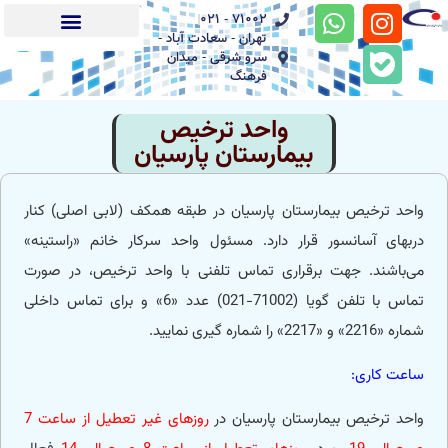
71002 - 021
تهران - سعادت آباد -
سرو شرقی - میدان
بیماران بین الملل (IPD)
خدمات آنلاین
راهنمای مراجعین
فرهنگ
واحد ترخیص
بیمارستان پارسیان
واحد ترخیص بیمارستان پارسیان در طبقه همکف (لابی اصلی) کنار
دربهای آسانسور قرار دارد. مسئول واحد سرکار خانم «راستینه»
می‌باشند. جهت برقراری تماس تلفنی با واحد ترخیص، در صورت
تماس با تلفن گویا (71002-021) عدد «6» و برای تماس داخلی
شماره «2216» و «2217» را شماره گیری نمایید.
ساعت کاری:
واحد ترخیص بیمارستان پارسیان در
روزهای غیر تعطیل از ساعت 7