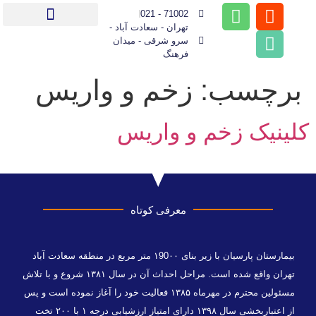
71002 - 021
تهران - سعادت آباد -
بیماران بین الملل (IPD)
راهنمای مراجعین
سرو شرقی - میدان
فرهنگ
برچسب:
زخم و واریس
کلینیک زخم و واریس
معرفی کوتاه
بیمارستان پارسیان با زیر بنای ۱90۰۰ متر مربع در منطقه سعادت آباد
تهران واقع شده است. مراحل احداث آن در سال ۱۳۸۱ شروع و با تلاش
مسئولین محترم در مهرماه ۱۳۸۵ فعالیت خود را آغاز نموده است و پس
از اعتباربخشی سال ۱۳۹۸ دارای امتیاز ارزشیابی درجه ۱ با ۲۰۰ تخت